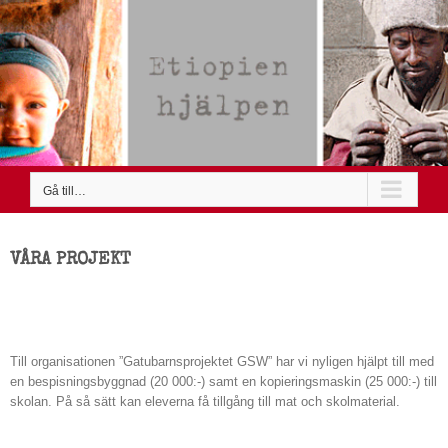
Fortsätt
till
innehållet
Gå till…
VÅRA PROJEKT
Gatubarnsprojektet WSG
Till organisationen ”Gatubarnsprojektet GSW” har vi nyligen hjälpt till med
en bespisningsbyggnad (20 000:-) samt en kopieringsmaskin (25 000:-) till
skolan. På så sätt kan eleverna få tillgång till mat och skolmaterial.