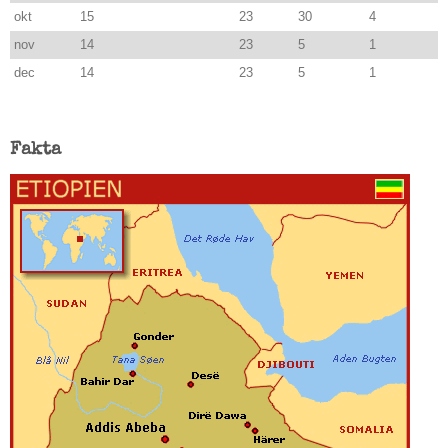
okt
15
23
30
4
nov
14
23
5
1
dec
14
23
5
1
Fakta