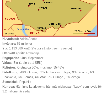
Huvudstad:
Addis Abeba
Invånare:
66 miljoner
Yta:
1 133 380 km2 (2½ ggr så stort som Sverige)
Officiellt språk:
Amharinja
Regnperiod:
Juni-September
Valuta:
Birr (1 birr ca 1 SEK)
Religion:
Kristna ca 50%, muslimer 35-45%
Befolkning:
40% Oromo, 32% Amhara och Tigre, 9% Sidamo, 6%
Shankella, 6% Somali, 4% Afar, 2% Gurage , 1% övriga
Statsskick:
Republik
Kuriosa:
Här finns kvarlevorna från människoapan ”Lucy” som levde för
3.2 miljoner år sedan