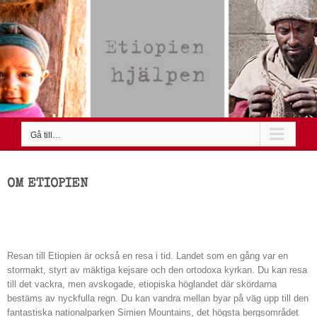
Fortsätt
till
innehållet
Gå till…
OM ETIOPIEN
Från den ljusa sidan
Resan till Etiopien är också en resa i tid. Landet som en gång var en
stormakt, styrt av mäktiga kejsare och den ortodoxa kyrkan. Du kan resa
till det vackra, men avskogade, etiopiska höglandet där skördarna
bestäms av nyckfulla regn. Du kan vandra mellan byar på väg upp till den
fantastiska nationalparken Simien Mountains, det högsta bergsområdet