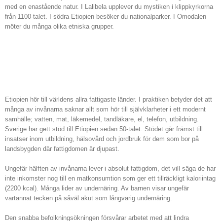
med en enastående natur. I Lalibela upplever du mystiken i klippkyrkorna
från 1100-talet. I södra Etiopien besöker du nationalparker. I Omodalen
möter du många olika etniska grupper.
Från den mörka sidan
Etiopien hör till världens allra fattigaste länder. I praktiken betyder det att
många av invånarna saknar allt som hör till självklarheter i ett modernt
samhälle; vatten, mat, läkemedel, tandläkare, el, telefon, utbildning.
Sverige har gett stöd till Etiopien sedan 50-talet. Stödet går främst till
insatser inom utbildning, hälsovård och jordbruk för dem som bor på
landsbygden där fattigdomen är djupast.
Ungefär hälften av invånarna lever i absolut fattigdom, det vill säga de har
inte inkomster nog till en matkonsumtion som ger ett tillräckligt kaloriintag
(2200 kcal). Många lider av undernäring. Av barnen visar ungefär
vartannat tecken på såväl akut som långvarig undernäring.
Den snabba befolkningsökningen försvårar arbetet med att lindra