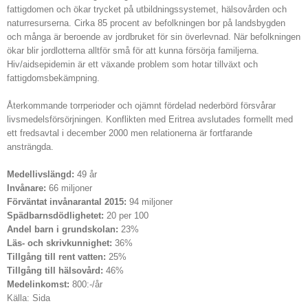
fattigdomen och ökar trycket på utbildningssystemet, hälsovården och
naturresurserna. Cirka 85 procent av befolkningen bor på landsbygden
och många är beroende av jordbruket för sin överlevnad. När befolkningen
ökar blir jordlotterna alltför små för att kunna försörja familjerna.
Hiv/aidsepidemin är ett växande problem som hotar tillväxt och
fattigdomsbekämpning.
Återkommande torrperioder och ojämnt fördelad nederbörd försvårar
livsmedelsförsörjningen. Konflikten med Eritrea avslutades formellt med
ett fredsavtal i december 2000 men relationerna är fortfarande
ansträngda.
Medellivslängd:
49 år
Invånare:
66 miljoner
Förväntat invånarantal 2015:
94 miljoner
Spädbarnsdödlighetet:
20 per 100
Andel barn i grundskolan:
23%
Läs- och skrivkunnighet:
36%
Tillgång till rent vatten:
25%
Tillgång till hälsovård:
46%
Medelinkomst:
800:-/år
Källa: Sida